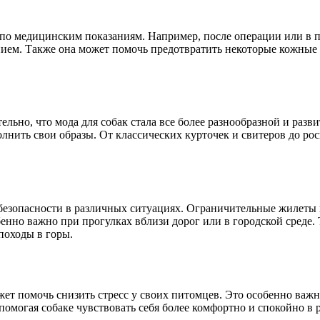
 по медицинским показаниям. Например, после операции или в 
ием. Также она может помочь предотвратить некоторые кожные 
ельно, что мода для собак стала все более разнообразной и разв
олнить свои образы. От классических курточек и свитеров до ро
безопасности в различных ситуациях. Ограничительные жилеты 
бенно важно при прогулках вблизи дорог или в городской среде
походы в горы.
ет помочь снизить стресс у своих питомцев. Это особенно важн
омогая собаке чувствовать себя более комфортно и спокойно в 