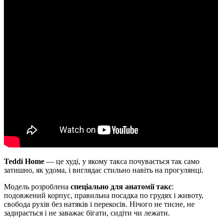
Teddi Home
— це худі, у якому такса почувається так само
затишно, як удома, і виглядає стильно навіть на прогулянці.
Модель розроблена
спеціально для анатомії такс
:
подовжений корпус, правильна посадка по грудях і животу,
свобода рухів без натяків і перекосів. Нічого не тисне, не
задирається і не заважає бігати, сидіти чи лежати.