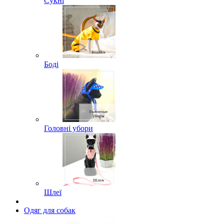
Сукні
Боді
Головні убори
Шлеї
Одяг для собак