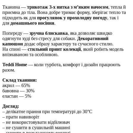
Тканина —
трикотаж 3-х нитка з м’яким начосом
, тепла й
приємна до тіла. Вона добре тримає форму, зберігає тепло та
підходить як для
прогулянок у прохолодну погоду
, так і
для
домашнього носіння
.
Попереду —
зручна блискавка
, яка дозволяє швидко
одягнути худі без стресу для собаки.
Декоративний
капюшон
додає образу характеру та сучасного стилю.
На спині —
стильний принт колекції
, який робить модель
впізнаваною та особливою.
Teddi Home
— коли турбота, комфорт і дизайн працюють
разом.
Склад тканини:
акрил — 65%
бавовна — 30%
еластан — 5%
Догляд:
– делікатне прання при температурі до 30°C
– прати навиворіт
– не використовувати відбілювач
– не сушити в сушильній машині
– сушити в розкладеному вигляді