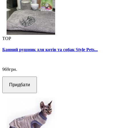
TOP
Банний рушник для котів та собак Style Pets...
969грн.
Придбати