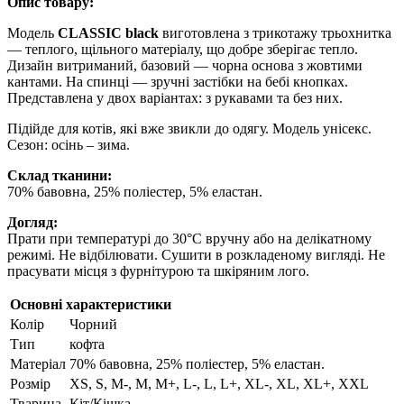
Опис товару:
Модель
CLASSIC black
виготовлена з трикотажу трьохнитка
— теплого, щільного матеріалу, що добре зберігає тепло.
Дизайн витриманий, базовий — чорна основа з жовтими
кантами. На спинці — зручні застібки на бебі кнопках.
Представлена у двох варіантах: з рукавами та без них.
Підійде для котів, які вже звикли до одягу. Модель унісекс.
Сезон: осінь – зима.
Склад тканини:
70% бавовна, 25% поліестер, 5% еластан.
Догляд:
Прати при температурі до 30°C вручну або на делікатному
режимі. Не відбілювати. Сушити в розкладеному вигляді. Не
прасувати місця з фурнітурою та шкіряним лого.
Основні характеристики
Колір
Чорний
Тип
кофта
Матеріал
70% бавовна, 25% поліестер, 5% еластан.
Розмір
XS, S, M-, M, M+, L-, L, L+, XL-, XL, XL+, XXL
Тварина
Кіт/Кішка