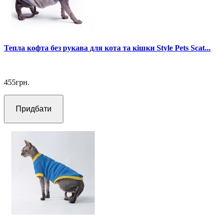
Тепла кофта без рукава для кота та кішки Style Pets Scat...
455грн.
Придбати