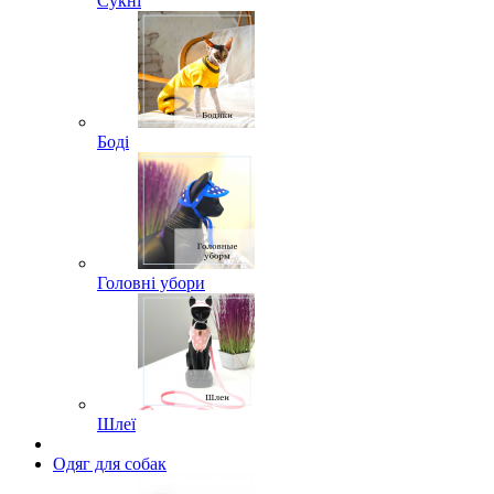
Сукні
Боді
Головні убори
Шлеї
Одяг для собак